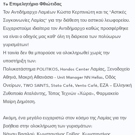
To Επιμελητήριο Φθιώτιδας
Τον Αντιδήμαρχο Λαμιέων Κώστα Κερπινιώτη και τις "Αστικές
Συγκοινωνίες Λαμίας" για την διάθεση του αστικού λεωφορείου.
Ευχαριστούμε ιδιαίτερα τον Αντιδήμαρχο καθώς προσφέρθηκε
να είναι ο οδηγός μας καθ’ όλη τη διάρκεια των πολύωρων
γυρισμάτων!
Η ταινία δεν θα μπορούσε να ολοκληρωθεί χωρίς την
υποστήριξη των:
Πολυκατάστημα POLITIKOS, Hondos Center Λαμίας, Ξενοδοχείο
Αθηνά, Μακρή Αθανάσιο - Unit Manager NN Hellas, Οδός
Ονείρων, TWO SAINTS, Stato Café, Vento Café, ΕΖΑ – Ελληνική
Ζυθοποιία Αταλάντης, Τόπος Τεχνών «Χώρα», Φαρμακείο
Μαίρη Δημότση.
Ακόμη, ένα μεγάλο ευχαριστώ στον κόσμο της Λαμίας για την
βοήθεια στην ολοκλήρωση των γυρισμάτων:
Νάνσυ Βασιλού, Κωνσταντίνος Γρίβας, Κωνσταντίνος