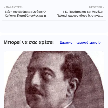
ΠΑΛΑΙΌΤΕΡΗ
ΝΕΌΤΕΡΗ
Στέγη του Ιδρύματος Ωνάση: Ο
Ι. Κ. Πανόπουλος και Μεγάλοι
Χρήστος Παπαδόπουλος και η
Παλαιοί παρουσιάζουν ζωντανά το
παράσταση My Fierce Ignorant
νέο άλμπουμ «Απεργία Δωματίου»
Step
Μπορεί να σας αρέσει
Εμφάνιση περισσότερων