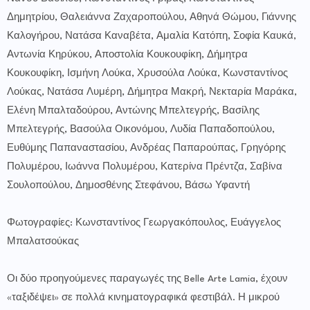
Δημητρίου, Θαλειάννα Ζαχαροπούλου, Αθηνά Θώμου, Γιάννης
Καλογήρου, Νατάσα Καναβέτα, Αμαλία Κατόπη, Σοφία Καυκά,
Αντωνία Κηρύκου, Αποστολία Κουκουφίκη, Δήμητρα
Κουκουφίκη, Ισμήνη Λούκα, Χρυσούλα Λούκα, Κωνσταντίνος
Λούκας, Νατάσα Λυμέρη, Δήμητρα Μακρή, Νεκταρία Μαράκα,
Ελένη Μπαλταδούρου, Αντώνης Μπελτεγρής, Βασίλης
Μπελτεγρής, Βασούλα Οικονόμου, Λυδία Παπαδοπούλου,
Ευθύμης Παπαναστασίου, Ανδρέας Παπαρούπας, Γρηγόρης
Πολυμέρου, Ιωάννα Πολυμέρου, Κατερίνα Πρέντζα, Σαβίνα
Σουλοπούλου, Δημοσθένης Στεφάνου, Βάσω Υφαντή
Φωτογραφίες: Κωνσταντίνος Γεωργακόπουλος, Ευάγγελος
Μπαλατσούκας
Οι δύο προηγούμενες παραγωγές της Belle Arte Lamia, έχουν
«ταξιδέψει» σε πολλά κινηματογραφικά φεστιβάλ. Η μικρού