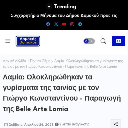
Trending
Εκδήλωση Τιμής και Μνήμης αφιερωμένη στον αείμνηστο
Συγχαρητήριο Μήνυμα του Δήμου Δομοκού προς τις
Πρωταθλήτριες Ευρώπης Άννα-Μαρία και Ειρήνη-Μαρίνα
Ευστάθιο Μαλαμίδα στο Νεοχώρι Δομοκού:
Αλεξανδρή
Αρχική σελίδα
Πρώτο Θέμα
Λαμία: Ολοκληρώθηκαν τα γυρίσματα της
ταινίας με τον Γιώργο Κωνσταντίνου - Παραγωγή της Belle Arte Lamia
Λαμία: Ολοκληρώθηκαν τα
γυρίσματα της ταινίας με τον
Γιώργο Κωνσταντίνου - Παραγωγή
της Belle Arte Lamia
2 λεπτά ανάγνωσης
Σάββατο, Απριλίου 26, 2025