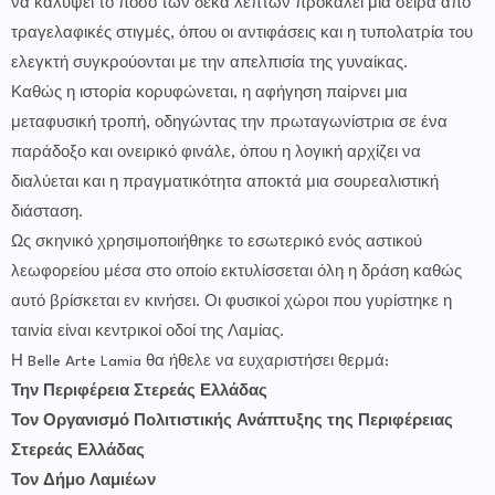
να καλύψει το ποσό των δέκα λεπτών προκαλεί μια σειρά από
τραγελαφικές στιγμές, όπου οι αντιφάσεις και η τυπολατρία του
ελεγκτή συγκρούονται με την απελπισία της γυναίκας.
Καθώς η ιστορία κορυφώνεται, η αφήγηση παίρνει μια
μεταφυσική τροπή, οδηγώντας την πρωταγωνίστρια σε ένα
παράδοξο και ονειρικό φινάλε, όπου η λογική αρχίζει να
διαλύεται και η πραγματικότητα αποκτά μια σουρεαλιστική
διάσταση.
Ως σκηνικό χρησιμοποιήθηκε το εσωτερικό ενός αστικού
λεωφορείου μέσα στο οποίο εκτυλίσσεται όλη η δράση καθώς
αυτό βρίσκεται εν κινήσει. Οι φυσικοί χώροι που γυρίστηκε η
ταινία είναι κεντρικοί οδοί της Λαμίας.
Η Belle Arte Lamia θα ήθελε να ευχαριστήσει θερμά:
Την Περιφέρεια Στερεάς Ελλάδας
Τον Οργανισμό Πολιτιστικής Ανάπτυξης της Περιφέρειας
Στερεάς Ελλάδας
Τον Δήμο Λαμιέων