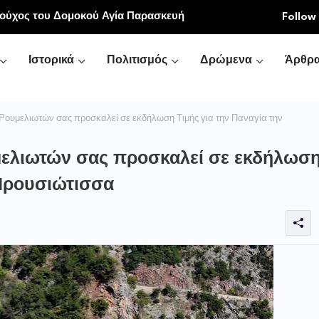
ιούχος του Δομοκού Αγία Παρασκευή
Follow
Ιστορικά
Πολιτισμός
Δρώμενα
Άρθρ
Ρουμελιωτών σας προσκαλεί σε εκδήλωση Τιμής για την Παναγία την
μελιωτών σας προσκαλεί σε εκδήλωσ
 Προυσιώτισσα