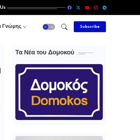
 Us
α Γνώμης
Subscribe
Τα Νέα του Δομοκού
η