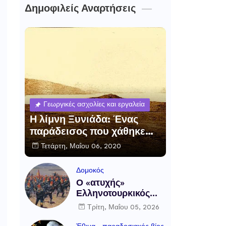
Δημοφιλείς Αναρτήσεις
Γεωργικές ασχολίες και εργαλεία
Η λίμνη Ξυνιάδα: Ένας
παράδεισος που χάθηκε…
Τετάρτη, Μαΐου 06, 2020
Δομοκός
Ο «ατυχής»
Ελληνοτουρκικός
πόλεμος και η μάχη
Τρίτη, Μαΐου 05, 2026
του Δομοκού, 5
Μαΐου 1897