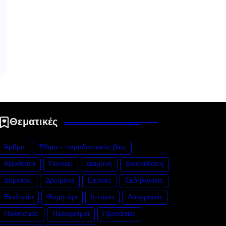
Θεματικές
Άρθρα
Έθιμα - παραδοσιακός βίος
Αξιοθέατα
Γεύσεις
Διαμονή
Διασκέδαση
Δομοκός
Δρώμενα
Εικόνες
Εκδηλώσεις
Εκκλησία
Θυμητάρι
Ιστορία
Λαογραφία
Πολιτισμός
Προορισμοί
Προτάσεις