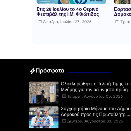
Στις 28 Ιουλίου το 4ο Θερινό
Εορτασ
Φεστιβάλ της Ι.Μ. Φθιώτιδος
Δομοκο
Δευτέρα, Ιουλίου 27, 2026
Τρίτη
Πρόσφατα
Ολοκληρώθηκε η Τελετή Τιμής και
Μνήμης για τον αείμνηστο πρώην
Υπουργό Ευστάθιο Μαλαμίδα στο
Τετάρτη, Αυγούστου 05, 2026
Νεοχώρι Δομοκού
Συγχαρητήριο Μήνυμα του Δήμου
Δομοκού προς τις Πρωταθλήτριες
Ευρώπης Άννα-Μαρία και
Δευτέρα, Αυγούστου 03, 2026
Ειρήνη-Μαρίνα Αλεξανδρή