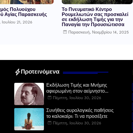
μός Πολυούχου
Το Πνευματικό Κέντρο
ύ Αγίας Παρασκευής
Ρουμελιωτών σας προσκαλεί
σε εκδήλωση Τιμής για την
, Ιουλίου 21, 2026
Παναγία την Προυσιώτισσα
Παρασκευή, Νοεμβρίου 14, 2025
Προτεινόμενα
Εκδήλωση Τιμής και Μνήμης
αφιερωμένη στον αείμνηστο
Ευστάθιο Μαλαμίδα στο Νεοχώρι
Πέμπτη, Ιουλίου 30, 2026
Δομοκού:
Συνήθεις ουρολογικές παθήσεις
το καλοκαίρι: Τι να προσέξετε
Πέμπτη, Ιουλίου 30, 2026