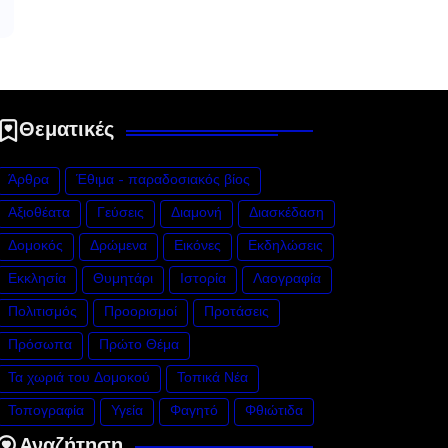
Θεματικές
Άρθρα
Έθιμα - παραδοσιακός βίος
Αξιοθέατα
Γεύσεις
Διαμονή
Διασκέδαση
Δομοκός
Δρώμενα
Εικόνες
Εκδηλώσεις
Εκκλησία
Θυμητάρι
Ιστορία
Λαογραφία
Πολιτισμός
Προορισμοί
Προτάσεις
Πρόσωπα
Πρώτο Θέμα
Τα χωριά του Δομοκού
Τοπικά Νέα
Τοπογραφία
Υγεία
Φαγητό
Φθιώτιδα
Αναζήτηση