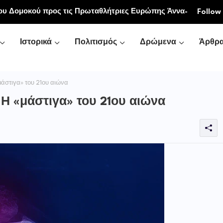
ου Δομοκού προς τις Πρωταθλήτριες Ευρώπης Άννα-
Follow
ανδρή
Ιστορικά
Πολιτισμός
Δρώμενα
Άρθρ
άστιγα» του 21ου αιώνα
Η «μάστιγα» του 21ου αιώνα