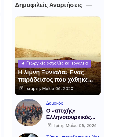
Δημοφιλείς Αναρτήσεις
Γεωργικές ασχολίες και εργαλεία
Η λίμνη Ξυνιάδα: Ένας
παράδεισος που χάθηκε…
Τετάρτη, Μαΐου 06, 2020
Δομοκός
Ο «ατυχής»
Ελληνοτουρκικός
πόλεμος και η μάχη
Τρίτη, Μαΐου 05, 2026
του Δομοκού, 5
Μαΐου 1897