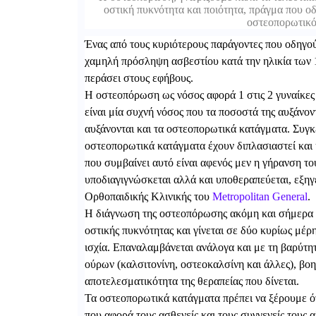
οστική πυκνότητα και ποιότητα, πράγμα που ο
οστεοπορωτικό
Ένας από τους κυριότερους παράγοντες που οδηγού
χαμηλή πρόσληψη ασβεστίου κατά την ηλικία των 15
περάσει στους εφήβους.
Η οστεοπόρωση ως νόσος αφορά 1 στις 2 γυναίκες 
είναι μία συχνή νόσος που τα ποσοστά της αυξάνοντ
αυξάνονται και τα οστεοπορωτικά κατάγματα. Συγκε
οστεοπορωτικά κατάγματα έχουν διπλασιαστεί και υ
που συμβαίνει αυτό είναι αφενός μεν η γήρανση τ
υποδιαγιγνώσκεται αλλά και υποθεραπεύεται, εξηγ
Ορθοπαιδικής Κλινικής του
Metropolitan
General
.
Η διάγνωση της οστεοπόρωσης ακόμη και σήμερα γ
οστικής πυκνότητας και γίνεται σε δύο κυρίως μέρ
ισχία. Επαναλαμβάνεται ανάλογα και με τη βαρύτητα
ούρων (καλσιτονίνη, οστεοκαλσίνη και άλλες), βοη
αποτελεσματικότητα της θεραπείας που δίνεται.
Τα οστεοπορωτικά κατάγματα πρέπει να ξέρουμε ό
που αφορά τους ασθενείς και τους συγγενείς τους