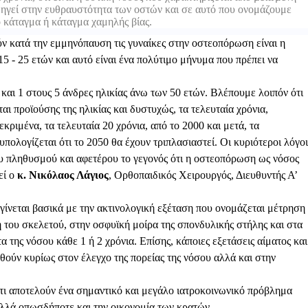
δηγεί στην ευθραυστότητα των οστών και σε αυτό που ονομάζουμε
 κάταγμα ή κάταγμα χαμηλής βίας.
ν κατά την εμμηνόπαυση τις γυναίκες στην οστεοπόρωση είναι η
 - 25 ετών και αυτό είναι ένα πολύτιμο μήνυμα που πρέπει να
και 1 στους 5 άνδρες ηλικίας άνω των 50 ετών. Βλέπουμε λοιπόν ότι
αι προϊούσης της ηλικίας και δυστυχώς, τα τελευταία χρόνια,
κριμένα, τα τελευταία 20 χρόνια, από το 2000 και μετά, τα
πολογίζεται ότι το 2050 θα έχουν τριπλασιαστεί. Οι κυριότεροι λόγοι
ου πληθυσμού και αφετέρου το γεγονός ότι η οστεοπόρωση ως νόσος
εί ο
κ. Νικόλαος Λάγιος
, Ορθοπαιδικός Χειρουργός, Διευθυντής Α’
ίνεται βασικά με την ακτινολογική εξέταση που ονομάζεται μέτρηση
η του σκελετού, στην οσφυϊκή μοίρα της σπονδυλικής στήλης και στα
 της νόσου κάθε 1 ή 2 χρόνια. Επίσης, κάποιες εξετάσεις αίματος και
θούν κυρίως στον έλεγχο της πορείας της νόσου αλλά και στην
τι αποτελούν ένα σημαντικό και μεγάλο ιατροκοινωνικό πρόβλημα
 αλλά οπωσδήποτε και την οικονομία των κρατών.