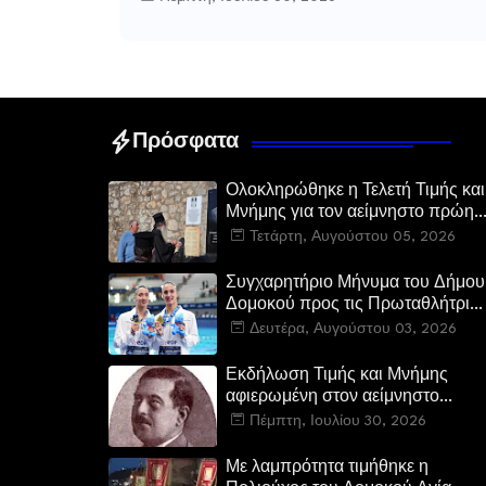
Πρόσφατα
Ολοκληρώθηκε η Τελετή Τιμής και
Μνήμης για τον αείμνηστο πρώην
Υπουργό Ευστάθιο Μαλαμίδα στο
Τετάρτη, Αυγούστου 05, 2026
Νεοχώρι Δομοκού
Συγχαρητήριο Μήνυμα του Δήμου
Δομοκού προς τις Πρωταθλήτριες
Ευρώπης Άννα-Μαρία και
Δευτέρα, Αυγούστου 03, 2026
Ειρήνη-Μαρίνα Αλεξανδρή
Εκδήλωση Τιμής και Μνήμης
αφιερωμένη στον αείμνηστο
Ευστάθιο Μαλαμίδα στο Νεοχώρι
Πέμπτη, Ιουλίου 30, 2026
Δομοκού:
Με λαμπρότητα τιμήθηκε η