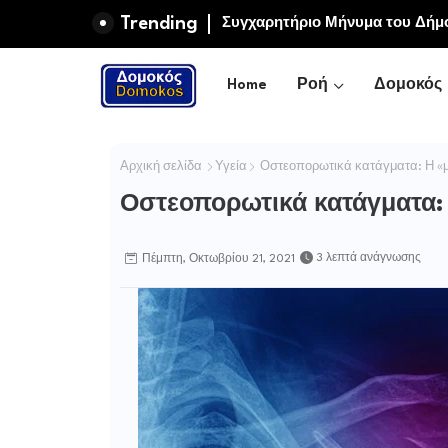
Trending
Συγχαρητήριο Μήνυμα του Δήμ
Μαρία και Ειρήνη-Μαρίνα Αλεξ
Home
Ροή
Δομοκός
Αρχική σελίδα
Υγεία
Οστεοπορωτικά κατάγματα: Η «μ
Οστεοπορωτικά κατάγματα: 
3 λεπτά ανάγνωσης
Πέμπτη, Οκτωβρίου 21, 2021