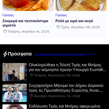
Γεύσεις
Γεύσεις
Ζουμερά και πεντανόστιμα
Ρολό με κιμά και αυγά
γεμιστά
Τρίτη, Απριλίου 08, 2025
Τετάρτη, Απριλίου 16, 2025
Πρόσφατα
Ολοκληρώθηκε η Τελετή Τιμής και Μνήμης
για τον αείμνηστο πρώην Υπουργό Ευστάθιο
Μαλαμίδα στο Νεοχώρι Δομοκού
Τετάρτη, Αυγούστου 05, 2026
Συγχαρητήριο Μήνυμα του Δήμου Δομοκού
προς τις Πρωταθλήτριες Ευρώπης Άννα-
Μαρία και Ειρήνη-Μαρίνα Αλεξανδρή
Δευτέρα, Αυγούστου 03, 2026
Εκδήλωση Τιμής και Μνήμης αφιερωμένη