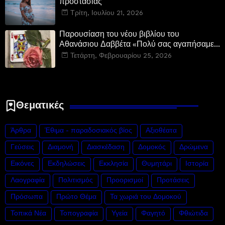
προστασίας
Τρίτη, Ιουλίου 21, 2026
Παρουσίαση του νέου βιβλίου του
Αθανάσιου Δαββέτα «Πολύ σας αγαπήσαμε»
στον Ιανό
Τετάρτη, Φεβρουαρίου 25, 2026
Θεματικές
Άρθρα
Έθιμα - παραδοσιακός βίος
Αξιοθέατα
Γεύσεις
Διαμονή
Διασκέδαση
Δομοκός
Δρώμενα
Εικόνες
Εκδηλώσεις
Εκκλησία
Θυμητάρι
Ιστορία
Λαογραφία
Πολιτισμός
Προορισμοί
Προτάσεις
Πρόσωπα
Πρώτο Θέμα
Τα χωριά του Δομοκού
Τοπικά Νέα
Τοπογραφία
Υγεία
Φαγητό
Φθιώτιδα