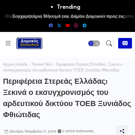
Trending
Συγχαρητήριο Μήνυμα του Δήμου Δομοκού προς τις
Πρωταθλήτριες Ευρώπης Άννα-Μαρία και Ειρήνη-Μαρίνα
Αλεξανδρή
Αρχική σελίδα
Τοπικά Νέα
Περιφέρεια Στερεάς Ελλάδας: Ξεκινά ο
εκσυγχρονισμός του αρδευτικού δικτύου ΤΟΕΒ Ξυνιάδος Φθιώτιδας
Περιφέρεια Στερεάς Ελλάδας:
Ξεκινά ο εκσυγχρονισμός του
αρδευτικού δικτύου ΤΟΕΒ Ξυνιάδος
Φθιώτιδας
2 λεπτά ανάγνωσης
Δευτέρα, Νοεμβρίου 11, 2024