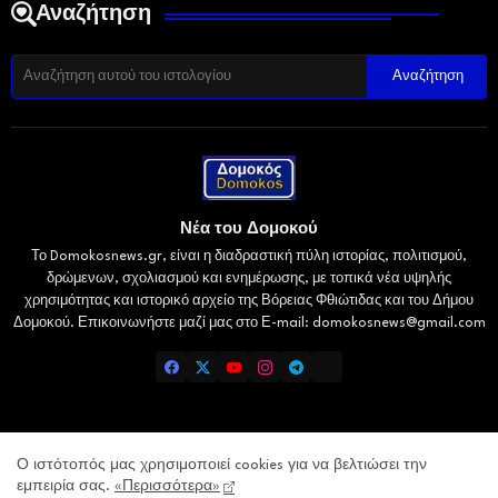
Αναζήτηση
Νέα του Δομοκού
Το Domokosnews.gr, είναι η διαδραστική πύλη ιστορίας, πολιτισμού,
δρώμενων, σχολιασμού και ενημέρωσης, με τοπικά νέα υψηλής
χρησιμότητας και ιστορικό αρχείο της Βόρειας Φθιώτιδας και του Δήμου
Δομοκού. Επικοινωνήστε μαζί μας στο Ε-mail: domokosnews@gmail.com
Home
Επικοινωνία
Πολιτική Απορρήτου
Ο ιστότοπός μας χρησιμοποιεί cookies για να βελτιώσει την
εμπειρία σας.
«Περισσότερα»
Lamiatimes.gr
Gaiaelliniki.gr
Kallitheareport.gr