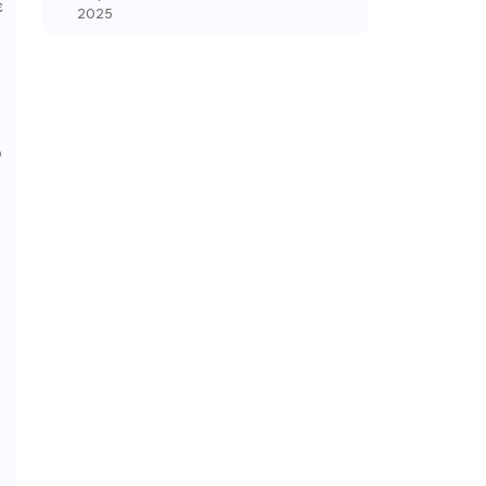
ε
2025
ό