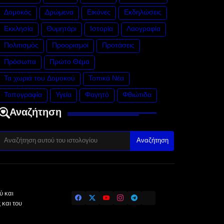
Δομοκός
Δρώμενα
Εικόνες
Εκδηλώσεις
Εκκλησία
Θυμητάρι
Ιστορία
Λαογραφία
Πολιτισμός
Προορισμοί
Προτάσεις
Πρόσωπα
Πρώτο Θέμα
Τα χωριά του Δομοκού
Τοπικά Νέα
Τοπογραφία
Υγεία
Φαγητό
Φθιώτιδα
Αναζήτηση
ύ και
 και του