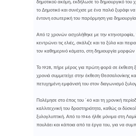
δημοτικού ακόμη, εκδήλωσε το δημιουργικό του 
το Δημοτικό και συνέχισε με ένα παλιό ξυράφι να
έντονη εσωτερική του παρόρμηση για δημιουργία
Από 12 χρονών ασχολήθηκε με την κτηνοτροφία, τη
κεντρώνει τις ελιές, σκάλιζε και τα ξύλα και πε
τον καθημερινό κάματο, στη δημιουργία μορφών
Το 1928, πήρε μέρος για πρώτη φορά σε έκθεση 
χρονιά συμμετείχε στην έκθεση Θεσσαλονίκης κα
πετυχημένη εμφάνισή του στον διαγωνισμό ξυλογ
Πολέμησε στο έπος του ΄40 και τη χρονική περίο
καλλιτεχνική του δραστηριότητα, καθώς οι δύσκ
ξυλογλυπτική. Από το 1946 ήλθε μόνιμα στη Λαμί
πουλάει και κάποια από τα έργα του, για να συμ