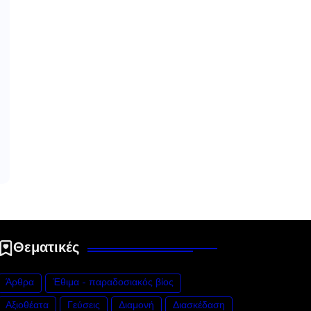
Θεματικές
Άρθρα
Έθιμα - παραδοσιακός βίος
Αξιοθέατα
Γεύσεις
Διαμονή
Διασκέδαση