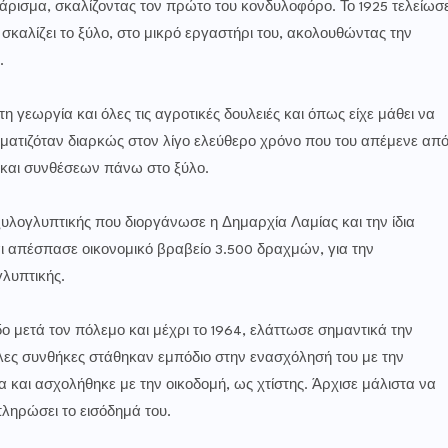
χάρισμα, σκαλίζοντας τον πρώτο του κονδυλοφόρο. Το 1925 τελείωσ
 σκαλίζει το ξύλο, στο μικρό εργαστήρι του, ακολουθώντας την
.
 γεωργία και όλες τις αγροτικές δουλειές και όπως είχε μάθει να
ιραματιζόταν διαρκώς στον λίγο ελεύθερο χρόνο που του απέμενε απ
 και συνθέσεων πάνω στο ξύλο.
ξυλογλυπτικής που διοργάνωσε η Δημαρχία Λαμίας και την ίδια
ι απέσπασε οικονομικό βραβείο 3.500 δραχμών, για την
λυπτικής.
δο μετά τον πόλεμο και μέχρι το 1964, ελάττωσε σημαντικά την
ολες συνθήκες στάθηκαν εμπόδιο στην ενασχόλησή του με την
α και ασχολήθηκε με την οικοδομή, ως χτίστης. Άρχισε μάλιστα να
πληρώσει το εισόδημά του.