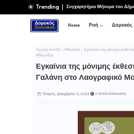
Trending
Συγχαρητήριο Μήνυμα του Δήμ
Μαρία και Ειρήνη-Μαρίνα Αλεξ
Home
Ροή
Δομοκός
Αρχική σελίδα
Φθιώτιδα
Εγκαίνια της μόνιμης έκθεσ
Φθιώτιδας
Εγκαίνια της μόνιμης έκθε
Γαλάνη στο Λαογραφικό Μο
2 λεπτά ανάγνωσης
Τετάρτη, Δεκεμβρίου 11, 2024