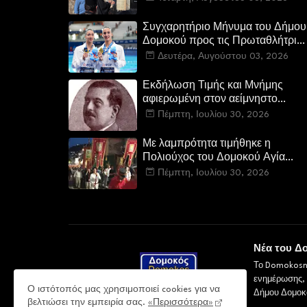
Νεοχώρι Δομοκού
Συγχαρητήριο Μήνυμα του Δήμου
Δομοκού προς τις Πρωταθλήτριες
Ευρώπης Άννα-Μαρία και
Δευτέρα, Αυγούστου 03, 2026
Ειρήνη-Μαρίνα Αλεξανδρή
Εκδήλωση Τιμής και Μνήμης
αφιερωμένη στον αείμνηστο
Ευστάθιο Μαλαμίδα στο Νεοχώρι
Πέμπτη, Ιουλίου 30, 2026
Δομοκού:
Με λαμπρότητα τιμήθηκε η
Πολιούχος του Δομοκού Αγία
Παρασκευή
Πέμπτη, Ιουλίου 30, 2026
Νέα του Δ
Το Domokosne
ενημέρωσης, μ
Ο ιστότοπός μας χρησιμοποιεί cookies για να
Δήμου Δομοκ
βελτιώσει την εμπειρία σας.
«Περισσότερα»