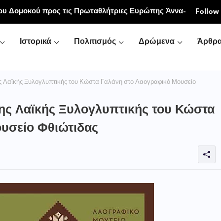
ου Δομοκού προς τις Πρωταθλήτριες Ευρώπης Άννα-
Follow
ανδρή
Ιστορικά
Πολιτισμός
Δρώμενα
Άρθρ
ης Λαϊκής Ξυλογλυπτικής του Κώστα Γαλάνη στο Λαογραφικό Μουσείο
σης Λαϊκής Ξυλογλυπτικής του Κώστα
υσείο Φθιώτιδας