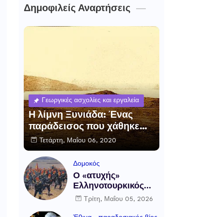
Δημοφιλείς Αναρτήσεις
Γεωργικές ασχολίες και εργαλεία
Η λίμνη Ξυνιάδα: Ένας
παράδεισος που χάθηκε…
Τετάρτη, Μαΐου 06, 2020
Δομοκός
Ο «ατυχής»
Ελληνοτουρκικός
πόλεμος και η μάχη
Τρίτη, Μαΐου 05, 2026
του Δομοκού, 5
Μαΐου 1897