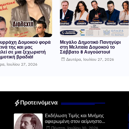
υρράχη Δομοκού φορά
Μεγάλο Δημοτικό Πανηγύρι
τινά της και μας
στη Μελιταία Δομοκού το
λεί σε μια ξεχωριστή
Σάββατο 8 Αυγούστου!
μοτική βραδιά!
Δευτέρα, Ιουλίου 27, 2026
ρα, Ιουλίου 27, 2026
Προτεινόμενα
Εκδήλωση Τιμής και Μνήμης
αφιερωμένη στον αείμνηστο
Ευστάθιο Μαλαμίδα στο Νεοχώρι
Πέμπτη, Ιουλίου 30, 2026