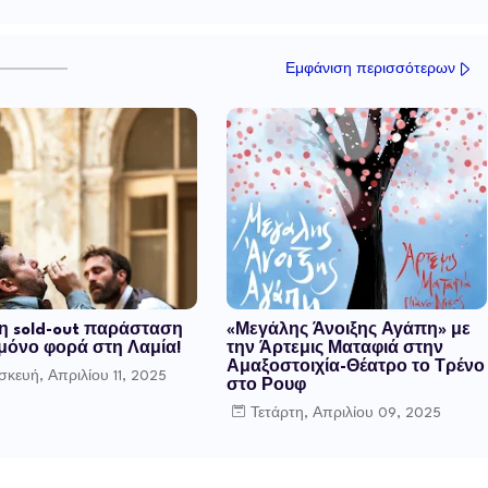
Εμφάνιση περισσότερων
 η sold-out παράσταση
«Μεγάλης Άνοιξης Αγάπη» με
 μόνο φορά στη Λαμία!
την Άρτεμις Ματαφιά στην
Αμαξοστοιχία-Θέατρο το Τρένο
κευή, Απριλίου 11, 2025
στο Ρουφ
Τετάρτη, Απριλίου 09, 2025