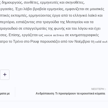
 δημιουργούς, συνθέτες, ερμηνευτές και σκηνοθέτες,
γασίες. Έχει λάβει βραβεία ερμηνείας, εμφανίζεται σε μουσικές
πτικές εκπομπές, ερμηνεύοντας έργα από το ελληνικό λαϊκό και
περτόριο, εστιάζοντας στα τραγούδια της Μεσογείου και τα
τραγουδιού σε επαγγελματίες της φωνής και του λόγου και έχει
εις. Επίσης, εργάζεται ως voice actress σε κινηματογραφικές
Θέατρο το Τρένο στο Ρουφ παρουσιάζει από τον Νοέμβριο τη sold out
ΝΕΌΤΕΡΗ
ματα με
Ανδρόπαυση: Τι προσφέρουν τα κρουστικά κύματα;