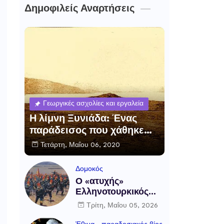
Δημοφιλείς Αναρτήσεις
Γεωργικές ασχολίες και εργαλεία
Η λίμνη Ξυνιάδα: Ένας
παράδεισος που χάθηκε…
Τετάρτη, Μαΐου 06, 2020
Δομοκός
Ο «ατυχής»
Ελληνοτουρκικός
πόλεμος και η μάχη
Τρίτη, Μαΐου 05, 2026
του Δομοκού, 5
Μαΐου 1897