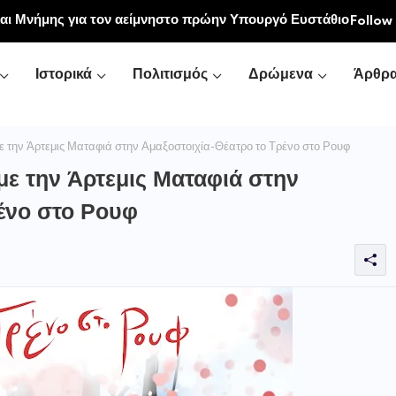
ου Δομοκού προς τις Πρωταθλήτριες Ευρώπης Άννα-
Follow
ανδρή
Ιστορικά
Πολιτισμός
Δρώμενα
Άρθρ
 την Άρτεμις Ματαφιά στην Αμαξοστοιχία-Θέατρο το Τρένο στο Ρουφ
ε την Άρτεμις Ματαφιά στην
ένο στο Ρουφ