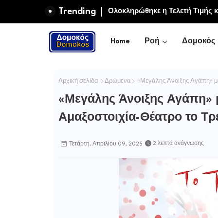
Trending
Συγχαρητήριο Μήνυμα του Δήμ
Μαρία και Ειρήνη-Μαρίνα Αλεξ
Home
Ροή
Δομοκός
Αρχική σελίδα
Δρώμενα
«Μεγάλης Άνοιξης Αγάπη» με
«Μεγάλης Άνοιξης Αγάπη» μ
Αμαξοστοιχία-Θέατρο το Τρ
2 λεπτά ανάγνωσης
Τετάρτη, Απριλίου 09, 2025