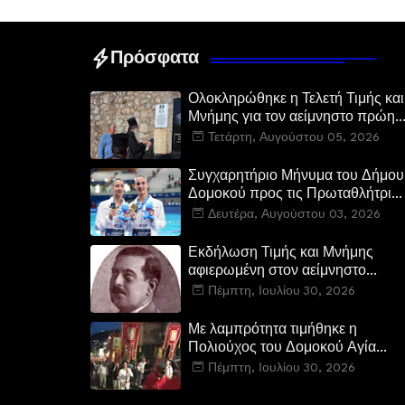
Πρόσφατα
Ολοκληρώθηκε η Τελετή Τιμής και
Μνήμης για τον αείμνηστο πρώην
Υπουργό Ευστάθιο Μαλαμίδα στο
Τετάρτη, Αυγούστου 05, 2026
Νεοχώρι Δομοκού
Συγχαρητήριο Μήνυμα του Δήμου
Δομοκού προς τις Πρωταθλήτριες
Ευρώπης Άννα-Μαρία και
Δευτέρα, Αυγούστου 03, 2026
Ειρήνη-Μαρίνα Αλεξανδρή
Εκδήλωση Τιμής και Μνήμης
αφιερωμένη στον αείμνηστο
Ευστάθιο Μαλαμίδα στο Νεοχώρι
Πέμπτη, Ιουλίου 30, 2026
Δομοκού:
Με λαμπρότητα τιμήθηκε η
Πολιούχος του Δομοκού Αγία
Παρασκευή
Πέμπτη, Ιουλίου 30, 2026