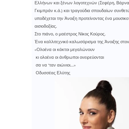
Ελλήνων και ξένων λογοτεχνών (Σεφέρη, Βάρναλη
Γκιμπράν κ.ά.) και τραγούδια σπουδαίων συνθετ
υποδέχεται την Άνοιξη προτείνοντας ένα μουσικοπ
αισιοδοξίας.
Στο πιάνο, ο μαέστρος Νίκος Κούρος.
Ένα καλλιτεχνικό καλωσόρισμα της Άνοιξης στον
«Ολοένα οι κάκτοι μεγαλώνουν
κι ολοένα οι άνθρωποι ονειρεύονται
σα να ’ταν αιώνιοι...»
Οδυσσέας Ελύτης