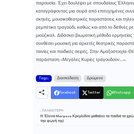
παρουσία. Έχει δουλέψει με σπουδαίους Έλληνες
καταγράφοντας μια σειρά από επιτυχημένες συνερ
σκηνές, μουσικοθεατρικές παραστάσεις και τηλεο
ρεμπέτικο τραγούδι, καθώς και από το διεθνές ρε
μιούζικαλ. Διδάσκει βιωματική μέθοδο ερμηνείας 
συνθέσει μουσική για αρκετές θεατρικές παραστάσ
ταινίες και παιδικές σειρές. Στην Αμαξοστοιχία-
παράσταση «Μεγάλες Κυρίες τραγουδούν…».
Tags:
Διασκέδαση
Δρώμενα
Facebook
Twitter
Whatsapp
ΠΑΛΑΙΌΤΕΡΗ
Η Έλενα Mariposa Κρεμλίδου μαθαίνει τα παιδιά τα χρώ
την φωνή της!