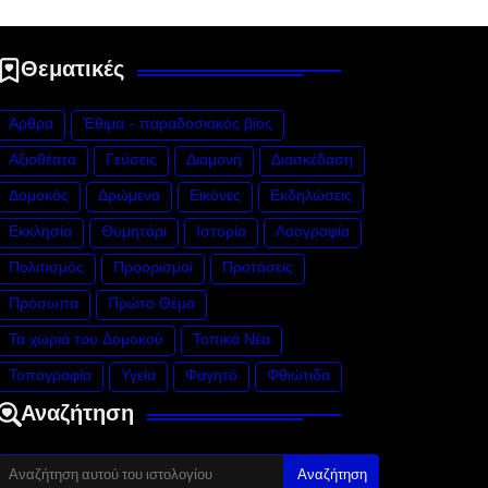
Θεματικές
Άρθρα
Έθιμα - παραδοσιακός βίος
Αξιοθέατα
Γεύσεις
Διαμονή
Διασκέδαση
Δομοκός
Δρώμενα
Εικόνες
Εκδηλώσεις
Εκκλησία
Θυμητάρι
Ιστορία
Λαογραφία
Πολιτισμός
Προορισμοί
Προτάσεις
Πρόσωπα
Πρώτο Θέμα
Τα χωριά του Δομοκού
Τοπικά Νέα
Τοπογραφία
Υγεία
Φαγητό
Φθιώτιδα
Αναζήτηση