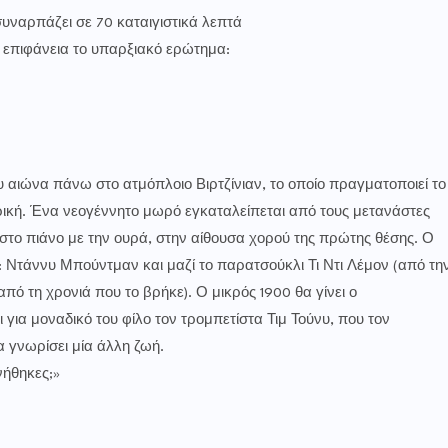
 συναρπάζει σε 70 καταιγιστικά λεπτά
ν επιφάνεια το υπαρξιακό ερώτημα:
υ αιώνα πάνω στο ατμόπλοιο Βιρτζίνιαν, το οποίο πραγματοποιεί το
ική. Ένα νεογέννητο μωρό εγκαταλείπεται από τους μετανάστες
 στο πιάνο με την ουρά, στην αίθουσα χορού της πρώτης θέσης. Ο
μα: Ντάννυ Μπούντμαν και μαζί το παρατσούκλι Τι Ντι Λέμον (από τη
πό τη χρονιά που το βρήκε). Ο μικρός 1900 θα γίνει ο
 για μοναδικό του φίλο τον τρομπετίστα Τιμ Τούνυ, που τον
α γνωρίσει μία άλλη ζωή.
νήθηκες;»