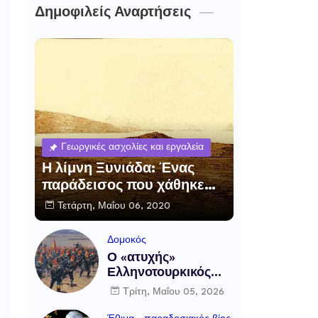
Δημοφιλείς Αναρτήσεις
Γεωργικές ασχολίες και εργαλεία
Η λίμνη Ξυνιάδα: Ένας
παράδεισος που χάθηκε…
Τετάρτη, Μαΐου 06, 2020
Δομοκός
Ο «ατυχής»
Ελληνοτουρκικός
πόλεμος και η μάχη
Τρίτη, Μαΐου 05, 2026
του Δομοκού, 5
Μαΐου 1897