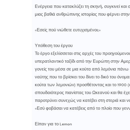
Ενέργεια που κατακλύζει τη σκηνή, συγκινεί και
μιας βαθιά ανθρώπινης ιστορίας που φέρνει στη
«Εσείς πού νιώθετε ευτυχισμένοι;»
Υπόθεση του έργου
Το έργο εξελίσσεται στις αρχές του προηγούμενο
υπερατλαντικό ταξίδι από την Ευρώπη στην Αμερ
γονείς του μέσα σε μια κούτα από λεμόνια πάνω
ναύτης που το βρίσκει του δίνει το δικό του όνο
κούτα των λεμονιών) προσθέτοντας και το 1900 (α
σπουδαιότερος πιανίστας του Ωκεανού και θα έχει
παροτρύνει συνεχώς να κατέβει στη στεριά και ν
«Εσύ φοβάσαι να κατέβεις από το πλοίο που γεν
Είπαν για το Lemon