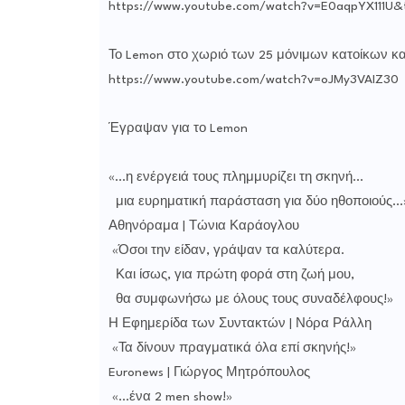
https://www.youtube.com/watch?v=E0aqpYX111U&
Το Lemon στο χωριό των 25 μόνιμων κατοίκων και
https://www.youtube.com/watch?v=oJMy3VAIZ30
Έγραψαν για το Lemon
«...η ενέργειά τους πλημμυρίζει τη σκηνή...
μια ευρηματική παράσταση για δύο ηθοποιούς...
Αθηνόραμα | Τώνια Καράογλου
«Όσοι την είδαν, γράψαν τα καλύτερα.
Και ίσως, για πρώτη φορά στη ζωή μου,
θα συμφωνήσω με όλους τους συναδέλφους!»
Η Εφημερίδα των Συντακτών | Νόρα Ράλλη
«Τα δίνουν πραγματικά όλα επί σκηνής!»
Euronews | Γιώργος Μητρόπουλος
«...ένα 2 men show!»