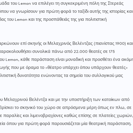
ομάδα του Lemon να επιλέγει τη συγκεκριμένη πόλη της Στερεάς
όπου να γνωρίσουν για πρώτη φορά το ταξίδι αυτής της ιστορίας και
δας του Lemon και της προσπάθειάς της για πολιτιστική
σαρκώνουν επί σκηνής οι Μελαχρινός Βελέντζας (πιανίστας 1900) και
 παρακολουθήσει συνολικά πάνω από 22.000 θεατές σε 175
του Lemon, κάθε παράσταση είναι μοναδική και προσθέτει ένα ακόμ
γωγής που με όραμα το «θέατρο υπάρχει όπου υπάρχουν θεατές»
ολιτιστική δυνατότητα ενώνοντας τα σημεία του συλλογικού μας
ου Μελαχρινού Βελέντζα και με την υποστήριξη των κατοίκων από
 βρίσκει το σκηνικό του χώρο σε απρόσμενα μέρη όπως εν πλω, σε
 παραλίες και λιμενοβραχίονες καθώς επίσης σε πλατείες χωριών
μεία όπου για πρώτη φορά παρουσιάζεται μία θεατρική παράσταση.