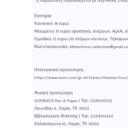
*η παράσταση παρουσιάζεται με αγγλικούς υπέρ
Εισιτήρια
Κανονικό: 18 ευρώ
Μειωμένο: 15 ευρώ (φοιτητικό, ανέργων, ΑμεΑ, ά
Ομαδικό: 12 ευρώ (10 ατόμων και άνω). Τηλέφωνο 
Μail επικοινωνίας: Melachrinos.velentzas@gmail.c
Ηλεκτρονική προπώληση:
https://www.more.com/gr-el/tickets/theater/tou
Φυσική προπώληση
SOFIANOS Pen & Paper | Τηλ: 2231039322
Λεωνίδου 4, Λαμία, ΤΚ 35132
Βιβλιοπωλείο Μπέτσης | Τηλ: 2231400342
Κολοκοτρώνη 16, Λαμία, ΤΚ 35100