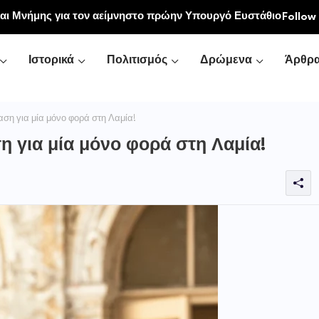
ου Δομοκού προς τις Πρωταθλήτριες Ευρώπης Άννα-
Follow
ανδρή
Ιστορικά
Πολιτισμός
Δρώμενα
Άρθρ
ση για μία μόνο φορά στη Λαμία!
η για μία μόνο φορά στη Λαμία!