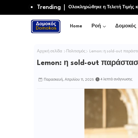
Trending
Συγχαρητήριο Μήνυμα του Δήμ
Μαρία και Ειρήνη-Μαρίνα Αλεξ
Home
Ροή
Δομοκός
Αρχική σελίδα
Πολιτισμός
Lemon: η sold-out παράστα
Lemon: η sold-out παράστασ
4 λεπτά ανάγνωσης
Παρασκευή, Απριλίου 11, 2025