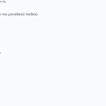
t=2s
 του μοναδικού παιδιού:
»