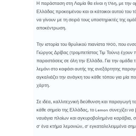
Η παράσταση στη Λαμία θα είναι η 176η, με την 
Ελλάδας προκειμένου και οι κάτοικοι αυτού του τ
να γίνουν με τη σειρά τους υποστηρικτές της ομά
αποκέντρωση.
Την ιστορία του θρυλικού πιανίστα 1900, που εν
Γιώργος Δρίβας (τρομπετίστας Τιμ Τούνυ) έχουν
παραστάσεις σε όλη την Ελλάδα. Για την ομάδα 
λεμόνι στο καφάσι αυτής της ανεξάρτητης παρα
αγκαλιάζει την ανάγκη του κάθε τόπου για μία π
χάρτη.
Σε ιδέα, καλλιτεχνική διεύθυνση και παραγωγή τ
κάθε σημείο της Ελλάδας, το Lemon συνεχίζει να
ναυάγια πλοίων και αγκυροβολημένα καράβια, σε
σ' ένα κτήμα λεμονιών, σ' εγκαταλελειμμένα ση