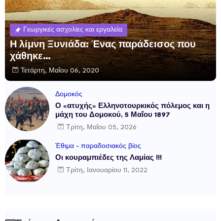
Γεωργικές ασχολίες και εργαλεία
Η λίμνη Ξυνιάδα: Ένας παράδεισος που
χάθηκε…
Τετάρτη, Μαΐου 06, 2020
Δομοκός
Ο «ατυχής» Ελληνοτουρκικός πόλεμος και η
μάχη του Δομοκού, 5 Μαΐου 1897
Τρίτη, Μαΐου 05, 2026
Έθιμα - παραδοσιακός βίος
Οι κουραμπιέδες της Λαμίας !!!
Τρίτη, Ιανουαρίου 11, 2022