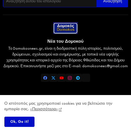
Νέα του Δομοκού
Το Domokosnews.gr, είναι η διαδραστική πύλη ιστορίας, πολιτισμού,
δρώμενων, σχολιασμού και ενημέρωσης, με τοπικά νέα υψηλής
χρησιμότητας και ιστορικό αρχείο της Βόρειας Φθιώτιδας και του Δήμου
Δομοκού. Επικοινωνήστε μαζί μας στο Ε-mail: domokosnews@gmail.com
Home
Επικοινωνία
Πολιτική Απορρήτου
Ο ιστότοπός μας χρησιμοποιεί cookies για να βελτιώσει την
εμπειρία σας.
«Περισσότερα»
Lamiatimes.gr
Gaiaelliniki.gr
Kallitheareport.gr
Ok, Go it!
Domokosnews.gr/- All Right Reserved Copyright © 2026