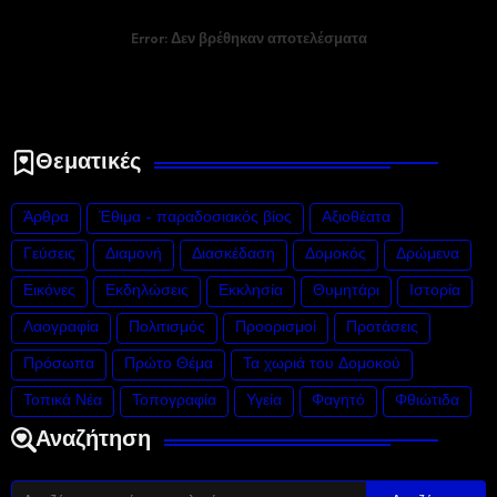
Error:
Δεν βρέθηκαν αποτελέσματα
Θεματικές
Άρθρα
Έθιμα - παραδοσιακός βίος
Αξιοθέατα
Γεύσεις
Διαμονή
Διασκέδαση
Δομοκός
Δρώμενα
Εικόνες
Εκδηλώσεις
Εκκλησία
Θυμητάρι
Ιστορία
Λαογραφία
Πολιτισμός
Προορισμοί
Προτάσεις
Πρόσωπα
Πρώτο Θέμα
Τα χωριά του Δομοκού
Τοπικά Νέα
Τοπογραφία
Υγεία
Φαγητό
Φθιώτιδα
Αναζήτηση