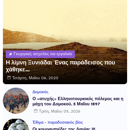
Γεωργικές ασχολίες και εργαλεία
Η λίμνη Ξυνιάδα: Ένας παράδεισος που
χάθηκε…
Τετάρτη, Μαΐου 06, 2020
Δομοκός
Ο «ατυχής» Ελληνοτουρκικός πόλεμος και η
μάχη του Δομοκού, 5 Μαΐου 1897
Τρίτη, Μαΐου 05, 2026
Έθιμα - παραδοσιακός βίος
Οι κουραμπιέδες της Λαμίας !!!