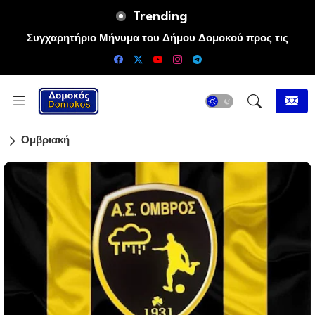
Trending
Συγχαρητήριο Μήνυμα του Δήμου Δομοκού προς τις
Πρωταθλήτριες Ευρώπης Άννα-Μαρία και Ειρήνη-Μαρίνα
Αλεξανδρή
Ομβριακή